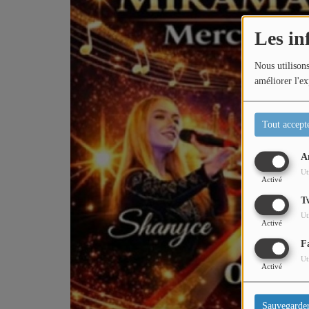
Les in
Nous utilisons
améliorer l'ex
Tout accept
A
Ut
Activé
T
Ut
Activé
F
Ut
Activé
Sauvegarde