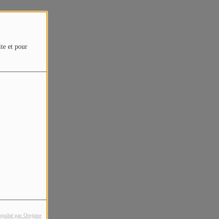
ite et pour
opulsé par Orejime