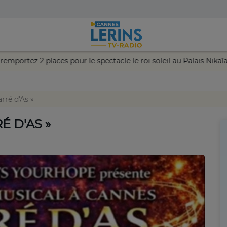
ntez votre chance et remportez 2 places pour le spectacle le roi s
rré d'As »
É D'AS »