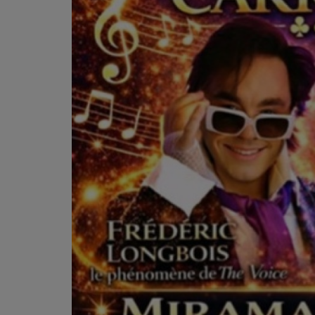
Titres diffusés
Diffusions
Podcasts
Jeu concours
Contactez-nous