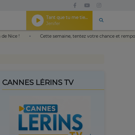
Tant que tu me tiens
Jenifer
oleil au Palais Nikaïa de Nice !
Cette semaine, tentez vo
CANNES LÉRINS TV