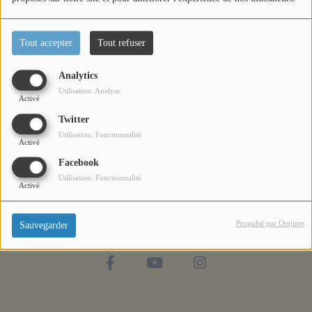
Titres diffusés
Partenaires
Tout accepter
Tout refuser
Diffusions
Analytics
Utilisation: Analyse
Activé
Podcasts
Twitter
Utilisation: Fonctionnalité
Activé
Jeu concours
Facebook
Utilisation: Fonctionnalité
Activé
Contactez-nous
Propulsé par Orejime
Sauvegarder
Se connecter