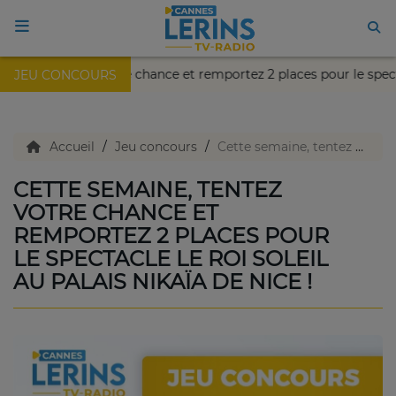
tte semaine, tentez votre chance et remportez 2 places pour le spe
JEU CONCOURS
ACCUEIL
TV en direct
Accueil
Jeu concours
Cette semaine, tentez votre chance et remportez 2 places pour le spectacle le roi soleil au Palais Nikaïa de Nice !
CETTE SEMAINE, TENTEZ
Replay TV
VOTRE CHANCE ET
REMPORTEZ 2 PLACES POUR
LE SPECTACLE LE ROI SOLEIL
Agenda
AU PALAIS NIKAÏA DE NICE !
Emissions Radio
Emissions TV