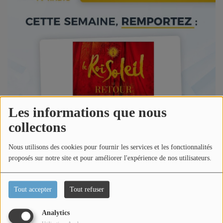
Titres diffusés
Diffusions
Podcasts
Jeu concours
Les informations que nous
collectons
Contactez-nous
Nous utilisons des cookies pour fournir les services et les fonctionnalités
proposés sur notre site et pour améliorer l'expérience de nos utilisateurs.
Se connecter
Tout accepter
Tout refuser
[JEU CONCOURS FACEBOOK - CANNES LERINS TV ET
RADIO]
Analytics
Du 15/06/2026 au 18/06/2026, tentez de gagner 2 places