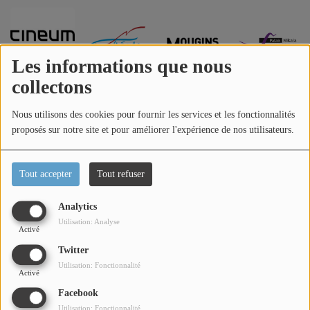
Titres diffusés
Les informations que nous
Diffusions
collectons
Podcasts
Nous utilisons des cookies pour fournir les services et les fonctionnalités
proposés sur notre site et pour améliorer l'expérience de nos utilisateurs.
Jeu concours
Tout accepter
Tout refuser
Contactez-nous
Analytics
Utilisation: Analyse
Activé
Se connecter
Twitter
Utilisation: Fonctionnalité
Activé
Facebook
Utilisation: Fonctionnalité