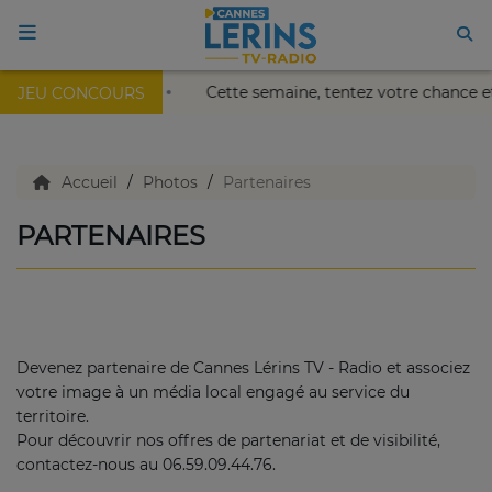
lais Nikaïa de Nice !
Cette semaine, tentez votre chance 
JEU CONCOURS
ACCUEIL
TV en direct
Accueil
Photos
Partenaires
PARTENAIRES
Replay TV
Agenda
Devenez partenaire de Cannes Lérins TV - Radio et associez
Emissions Radio
votre image à un média local engagé au service du
territoire.
Pour découvrir nos offres de partenariat et de visibilité,
Emissions TV
contactez-nous au 06.59.09.44.76.