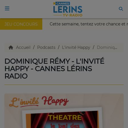
ais Nikaïa de Nice !
Cette semaine, tentez votre chance e
JEU CONCOURS
ACCUEIL
TV en direct
Accueil
Podcasts
L'invité Happy
Dominique Rémy - L'invité Happy - Cannes Lérins Radio
DOMINIQUE RÉMY - L'INVITÉ
Replay TV
HAPPY - CANNES LÉRINS
RADIO
Agenda
Emissions Radio
Emissions TV