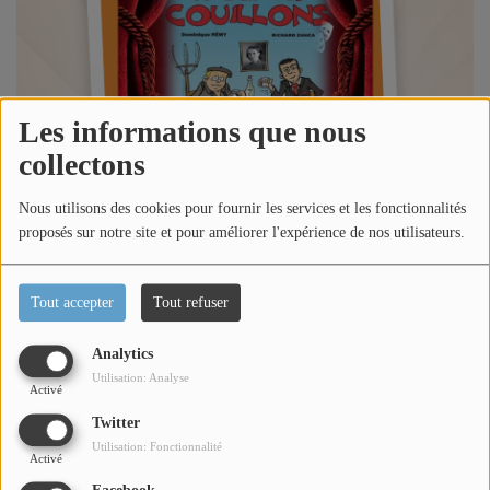
Titres diffusés
Diffusions
Les informations que nous
collectons
Podcasts
Nous utilisons des cookies pour fournir les services et les fonctionnalités
proposés sur notre site et pour améliorer l'expérience de nos utilisateurs.
Jeu concours
Tout accepter
Tout refuser
Contactez-nous
Analytics
Utilisation: Analyse
Se connecter
Activé
Écouter le podcast
Twitter
Utilisation: Fonctionnalité
Activé
Dans l'émission happy morning Côte d'Azur, Loric reçoit le