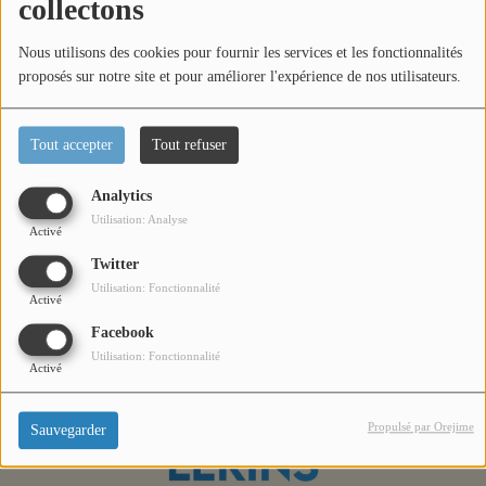
collectons
Titres diffusés
Nous utilisons des cookies pour fournir les services et les fonctionnalités
proposés sur notre site et pour améliorer l'expérience de nos utilisateurs.
Diffusions
Oups, vous avez
Tout accepter
Tout refuser
Podcasts
rencontré une erreur.
Analytics
Utilisation: Analyse
Activé
Jeu concours
Il semble que la page que vous recherchez n’existe plus.
Twitter
Utilisation: Fonctionnalité
Activé
Contactez-nous
Facebook
Utilisation: Fonctionnalité
Activé
Se connecter
Propulsé par Orejime
Sauvegarder