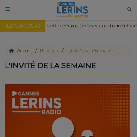
 Nikaïa de Nice !
Cette semaine, tentez votre chance et r
JEU CONCOURS
ACCUEIL
TV en direct
Accueil
Podcasts
L'invité de la Semaine
L'INVITÉ DE LA SEMAINE
Replay TV
Agenda
Emissions Radio
Emissions TV