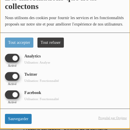
collectons
Georges Botella - L'invité de la semaine
Nous utilisons des cookies pour fournir les services et les fonctionnalités
proposés sur notre site et pour améliorer l'expérience de nos utilisateurs.
Kino - L'invité de la semaine
Tout accepter
Tout refuser
Jordan Galtier - L'invité de la semaine
Analytics
Utilisation: Analyse
Activé
Tiffen Lannou - L'invité de la semaine
Twitter
Utilisation: Fonctionnalité
Activé
Catherine Partir en Livre - L'invité de la semaine
Facebook
Utilisation: Fonctionnalité
Activé
Catherine Aimar - L'invité de la semaine
Propulsé par Orejime
Sauvegarder
Frédéric Longbois - L'invité de la semaine