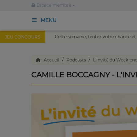
Espace membre
MENU
l au Palais Nikaïa de Nice !
Cette semaine, tentez votre 
JEU CONCOURS
ACCUEIL
TV en direct
Accueil
Podcasts
L'invité du Week-en
CAMILLE BOCCAGNY - L'IN
Replay TV
Agenda
Emissions Radio
Emissions TV