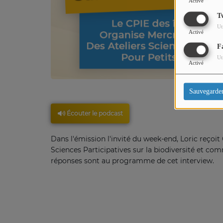
Activé
T
Ut
Activé
F
Ut
Activé
Sauvegarde
Écouter le podcast
Dans l'émission l'invité du week-end, Loric reçoi
Sciences Participatives sur la biodiversité et co
réponses sont au programme de cet interview.