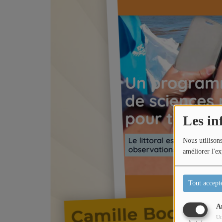
Titres diffusés
Diffusions
Podcasts
Les in
Jeu concours
Nous utilisons
améliorer l'ex
Contactez-nous
Tout accept
A
Ut