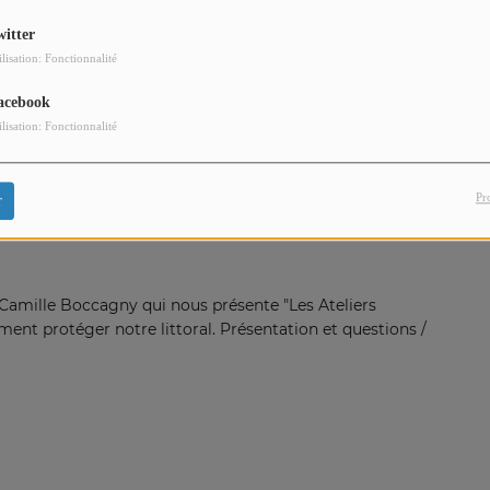
witter
ilisation: Fonctionnalité
acebook
ilisation: Fonctionnalité
Pr
r
t Camille Boccagny qui nous présente "Les Ateliers
mment protéger notre littoral
. Présentation et questions /