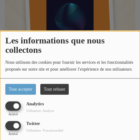
Titres diffusés
Diffusions
Les informations que nous
collectons
Podcasts
Nous utilisons des cookies pour fournir les services et les fonctionnalités
Jeu concours
proposés sur notre site et pour améliorer l'expérience de nos utilisateurs.
Contactez-nous
Tout accepter
Tout refuser
Analytics
Se connecter
Écouter le podcast
Utilisation: Analyse
Activé
Twitter
Dans l'émission l'invité du week-end, Loric reçoit
Utilisation: Fonctionnalité
Emmanuel Voisin Mancho Président de Cannes Université
Activé