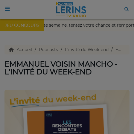
a de Nice !
Cette semaine, tentez votre chance et remport
JEU CONCOURS
ACCUEIL
TV en direct
Accueil
Podcasts
L'invité du Week-end
Emmanuel Voisin Mancho - L'invité du week-end
EMMANUEL VOISIN MANCHO -
Replay TV
L'INVITÉ DU WEEK-END
Agenda
Emissions Radio
Emissions TV