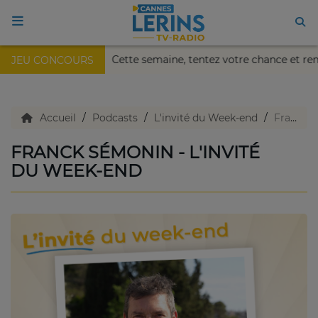
s Nikaïa de Nice !
Cette semaine, tentez votre chance et 
JEU CONCOURS
ACCUEIL
TV en direct
Accueil
Podcasts
L'invité du Week-end
Franck Sémonin - L'invité du week-end
FRANCK SÉMONIN - L'INVITÉ
Replay TV
DU WEEK-END
Agenda
Emissions Radio
Emissions TV