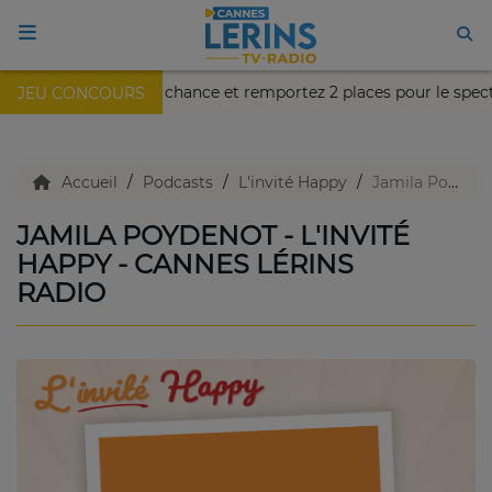
e semaine, tentez votre chance et remportez 2 places pour le spec
JEU CONCOURS
ACCUEIL
TV en direct
Accueil
Podcasts
L'invité Happy
Jamila Poydenot - L'invité Happy - Cannes Lérins Radio
JAMILA POYDENOT - L'INVITÉ
Replay TV
HAPPY - CANNES LÉRINS
RADIO
Agenda
Emissions Radio
Emissions TV