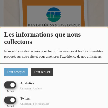
Titres diffusés
Diffusions
Les informations que nous
Podcasts
collectons
Nous utilisons des cookies pour fournir les services et les fonctionnalités
Jeu concours
proposés sur notre site et pour améliorer l'expérience de nos utilisateurs.
Contactez-nous
Tout accepter
Tout refuser
Analytics
Se connecter
Utilisation: Analyse
Activé
Écouter le podcast
Twitter
Dans l'émission happy morning Côte d'Azur, Loric reçoit
Utilisation: Fonctionnalité
Activé