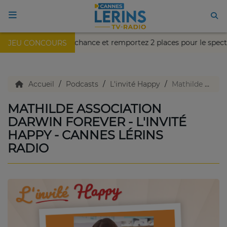
e semaine, tentez votre chance et remportez 2 places pour le spec
JEU CONCOURS
ACCUEIL
TV en direct
Accueil
Podcasts
L'invité Happy
Mathilde Association Darwin Forever - L'invité Happy - Cannes Lérins Radio
MATHILDE ASSOCIATION
Replay TV
DARWIN FOREVER - L'INVITÉ
HAPPY - CANNES LÉRINS
RADIO
Agenda
Emissions Radio
Emissions TV