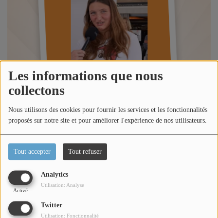
Titres diffusés
Diffusions
Les informations que nous
Podcasts
collectons
Jeu concours
Nous utilisons des cookies pour fournir les services et les fonctionnalités
proposés sur notre site et pour améliorer l'expérience de nos utilisateurs.
Contactez-nous
Tout accepter
Tout refuser
Se connecter
Analytics
Utilisation: Analyse
Activé
Écouter le podcast
Twitter
Utilisation: Fonctionnalité