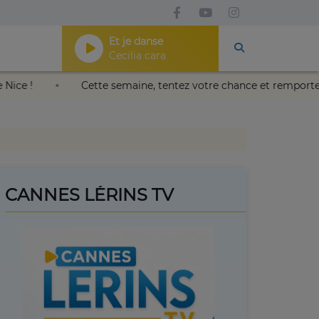
Et je danse
Cecilia cara
s Nikaïa de Nice !
Cette semaine, tentez votre chance et 
CANNES LÉRINS TV