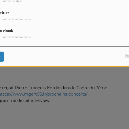
ilisation: Analyse
witter
ilisation: Fonctionnalité
acebook
ilisation: Fonctionnalité
Pr
r
 reçoit Pierre-François Kordic dans le Cadre du 3ème
https://www.mgart06.fr/prochains-concerts/
.
ogramme de cet interview.