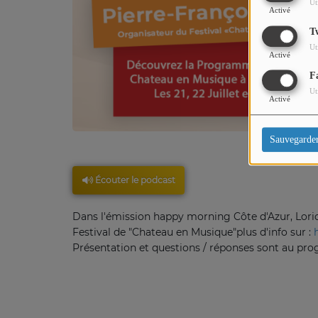
Ut
Activé
T
Ut
Activé
F
Ut
Activé
Sauvegarde
Écouter le podcast
Dans l'émission happy morning Côte d'Azur, Loric
Festival de "Chateau en Musique"plus d'info sur :
Présentation et questions / réponses sont au pr