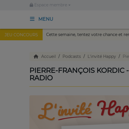
Espace membre
MENU
u Palais Nikaïa de Nice !
Cette semaine, tentez votre cha
JEU CONCOURS
ACCUEIL
TV en direct
Accueil
Podcasts
L'invité Happy
Pie
PIERRE-FRANÇOIS KORDIC -
Replay TV
RADIO
Agenda
Emissions Radio
Emissions TV