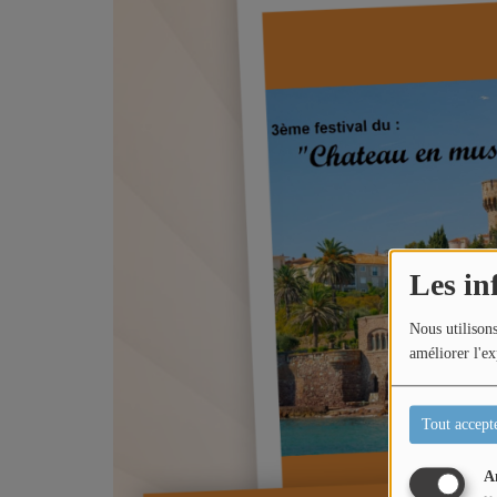
Titres diffusés
Diffusions
Podcasts
Jeu concours
Les in
Nous utilisons
Contactez-nous
améliorer l'ex
Tout accept
A