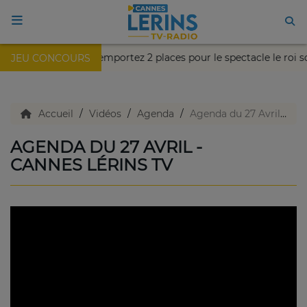
ntez votre chance et remportez 2 places pour le spectacle le roi 
JEU CONCOURS
ACCUEIL
TV en direct
Accueil
Vidéos
Agenda
Agenda du 27 Avril - Cannes Lérins TV
AGENDA DU 27 AVRIL -
Replay TV
CANNES LÉRINS TV
Agenda
Emissions Radio
Emissions TV