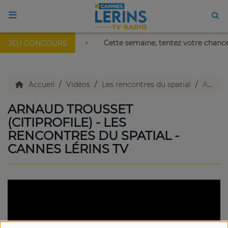
Palais Nikaïa de Nice !
Cette semaine, tentez votre chanc
JEU CONCOURS
ACCUEIL
TV en direct
Accueil
Vidéos
Les rencontres du spatial
Arnaud Trousset (Citiprofile) - Les rencontres du spatial - Cannes Lérins TV
ARNAUD TROUSSET
Replay TV
(CITIPROFILE) - LES
RENCONTRES DU SPATIAL -
CANNES LÉRINS TV
Agenda
Emissions Radio
Emissions TV