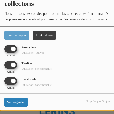
collectons
Titres diffusés
Nous utilisons des cookies pour fournir les services et les fonctionnalités
proposés sur notre site et pour améliorer l'expérience de nos utilisateurs.
Diffusions
Tout accepter
Tout refuser
Podcasts
Dans l'émission l'invité de la semaine, Laurent reçoit Cyril
Analytics
Benjamin Castro Peintre et Écrivain. Présentation et
Utilisation: Analyse
Jeu concours
Activé
questions / réponses sont au programme de cet interview.
Twitter
Utilisation: Fonctionnalité
Contactez-nous
Activé
Facebook
Utilisation: Fonctionnalité
Activé
Se connecter
Propulsé par Orejime
Sauvegarder