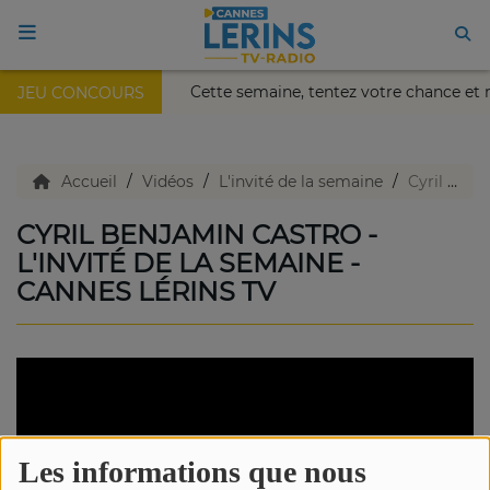
is Nikaïa de Nice !
Cette semaine, tentez votre chance et
JEU CONCOURS
ACCUEIL
TV en direct
Accueil
Vidéos
L'invité de la semaine
Cyril Benjamin Castro - L'invité de la semaine - Cannes Lérins TV
CYRIL BENJAMIN CASTRO -
Replay TV
L'INVITÉ DE LA SEMAINE -
CANNES LÉRINS TV
Agenda
Emissions Radio
Emissions TV
Les informations que nous