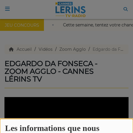
 Palais Nikaïa de Nice !
Cette semaine, tentez votre chan
JEU CONCOURS
ACCUEIL
TV en direct
Accueil
Vidéos
Zoom Agglo
Edgardo da Fonseca - Zoom Agglo - Cannes Lérins TV
EDGARDO DA FONSECA -
Replay TV
ZOOM AGGLO - CANNES
LÉRINS TV
Agenda
Emissions Radio
Emissions TV
Les informations que nous