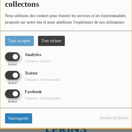
collectons
Titres diffusés
Nous utilisons des cookies pour fournir les services et les fonctionnalités
proposés sur notre site et pour améliorer l'expérience de nos utilisateurs.
Diffusions
Tout accepter
Tout refuser
Podcasts
Dans l'émission Zoom Agglo, Edgardo da Fonseca
Analytics
Président de Sophia Business Angels. Présentation et
Utilisation: Analyse
Jeu concours
Activé
questions / réponses sont au programme de cet interview.
Twitter
Utilisation: Fonctionnalité
Contactez-nous
Activé
Facebook
Utilisation: Fonctionnalité
Activé
Se connecter
Propulsé par Orejime
Sauvegarder