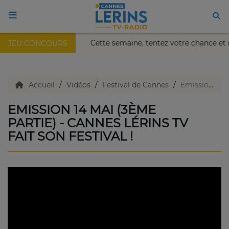
is Nikaïa de Nice !
Cette semaine, tentez votre chance et
JEU CONCOURS
ACCUEIL
TV en direct
Accueil
Vidéos
Festival de Cannes
Emission 14 mai (3ème partie) - Cannes Lérins TV fait son festival !
EMISSION 14 MAI (3ÈME
Replay TV
PARTIE) - CANNES LÉRINS TV
FAIT SON FESTIVAL !
Agenda
Emissions Radio
Emissions TV