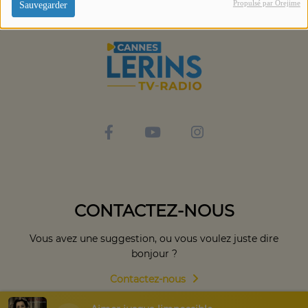
Propulsé par Orejime
Sauvegarder
CONTACTEZ-NOUS
Vous avez une suggestion, ou vous voulez juste dire
bonjour ?
Contactez-nous