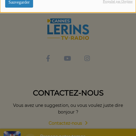
Propulsé par Orejime
Sauvegarder
CONTACTEZ-NOUS
Vous avez une suggestion, ou vous voulez juste dire
bonjour ?
Contactez-nous