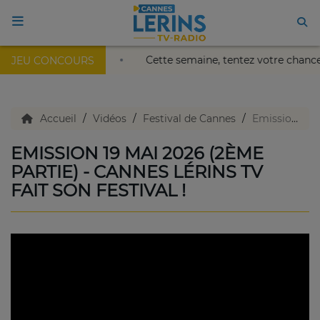
Palais Nikaïa de Nice !
Cette semaine, tentez votre chanc
JEU CONCOURS
ACCUEIL
TV en direct
Accueil
Vidéos
Festival de Cannes
Emission 19 mai 2026 (2ème partie) - Cannes Lérins TV fait son festival !
EMISSION 19 MAI 2026 (2ÈME
Replay TV
PARTIE) - CANNES LÉRINS TV
FAIT SON FESTIVAL !
Agenda
Emissions Radio
Emissions TV