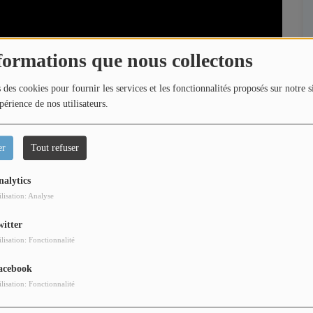
formations que nous collectons
 des cookies pour fournir les services et les fonctionnalités proposés sur notre s
périence de nos utilisateurs.
er
Tout refuser
nalytics
ilisation: Analyse
witter
ilisation: Fonctionnalité
urent et Loric vous emmènent vivre les plus beaux
acebook
s des marches, interviews exclusives, rencontres avec
ilisation: Fonctionnalité
 et découvertes des talents de demain.