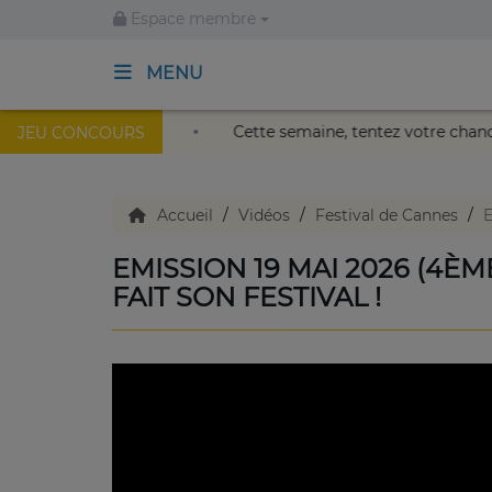
Espace membre
MENU
il au Palais Nikaïa de Nice !
Cette semaine, tentez votre
JEU CONCOURS
ACCUEIL
TV en direct
Accueil
Vidéos
Festival de Cannes
E
EMISSION 19 MAI 2026 (4ÈM
Replay TV
FAIT SON FESTIVAL !
Agenda
Emissions Radio
Emissions TV