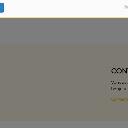
Galaxy Production et Copal Beach.
Pr
r
CON
Vous ave
bonjour
Contact