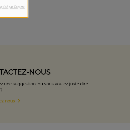
opulsé par Orejime
TACTEZ-NOUS
z une suggestion, ou vous voulez juste dire
 ?
ez-nous