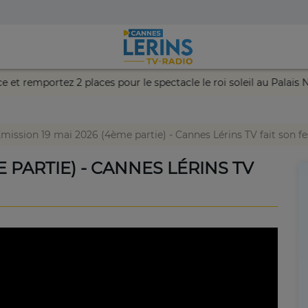
 chance et remportez 2 places pour le spectacle le roi soleil au P
mission 19 mai 2026 (4ème partie) - Cannes Lérins TV fait son fes
E PARTIE) - CANNES LÉRINS TV