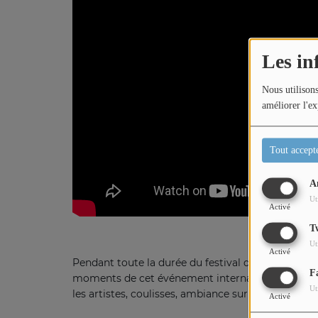
Titres diffusés
Les in
Diffusions
Nous utilisons
améliorer l'ex
Podcasts
Tout accept
Jeu concours
A
Ut
Activé
Contactez-nous
T
Ut
Activé
Pendant toute la durée du festival de Cannes, La
F
moments de cet événement international : montée
Ut
les artistes, coulisses, ambiance sur la Croisette
Activé