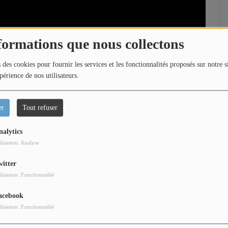
formations que nous collectons
 des cookies pour fournir les services et les fonctionnalités proposés sur notre s
périence de nos utilisateurs.
er
Tout refuser
nalytics
ilisation: Analyse
witter
ilisation: Fonctionnalité
urent et Loric vous emmènent vivre les plus beaux
acebook
s des marches, interviews exclusives, rencontres avec
ilisation: Fonctionnalité
 et découvertes des talents de demain.