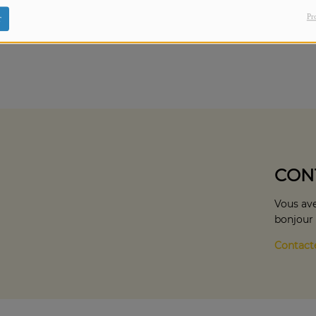
Galaxy Production et Copal Beach.
Pr
r
CON
Vous ave
bonjour
Contact