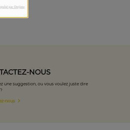
opulsé par Orejime
TACTEZ-NOUS
z une suggestion, ou vous voulez juste dire
 ?
ez-nous