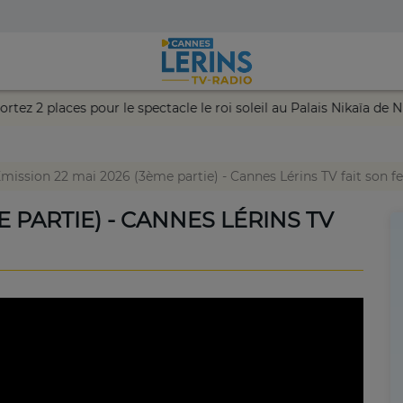
 remportez 2 places pour le spectacle le roi soleil au Palais Nika
mission 22 mai 2026 (3ème partie) - Cannes Lérins TV fait son fes
E PARTIE) - CANNES LÉRINS TV