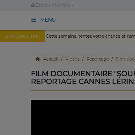
Espace membre
MENU
lais Nikaïa de Nice !
Cette semaine, tentez votre chance 
JEU CONCOURS
ACCUEIL
TV en direct
Accueil
Vidéos
Reportage
Film doc
FILM DOCUMENTAIRE "SOUF
Replay TV
REPORTAGE CANNES LÉRIN
Agenda
Emissions Radio
Emissions TV