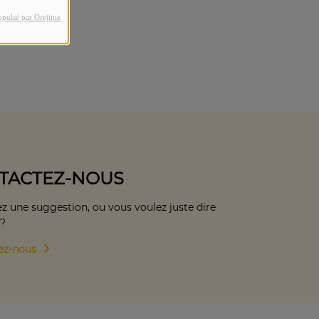
opulsé par Orejime
TACTEZ-NOUS
z une suggestion, ou vous voulez juste dire
 ?
ez-nous