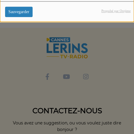
Propulsé par Orejime
Sauvegarder
CONTACTEZ-NOUS
Vous avez une suggestion, ou vous voulez juste dire
bonjour ?