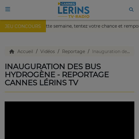
ïa de Nice !
Cette semaine, tentez votre chance et rempor
JEU CONCOURS
ACCUEIL
TV en direct
Accueil
Vidéos
Reportage
Inauguration des bus Hydrogène - Reportage Cannes Lérins TV
INAUGURATION DES BUS
Replay TV
HYDROGÈNE - REPORTAGE
CANNES LÉRINS TV
Agenda
Emissions Radio
Emissions TV