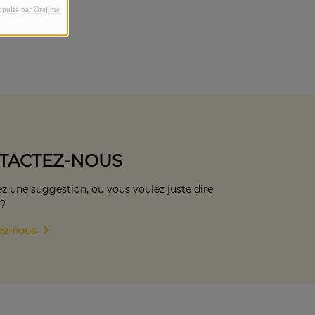
opulsé par Orejime
TACTEZ-NOUS
z une suggestion, ou vous voulez juste dire
 ?
ez-nous