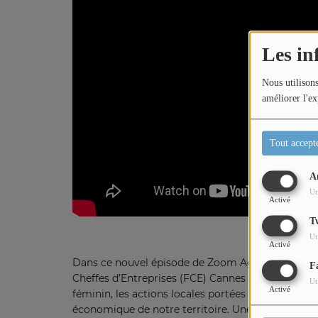
Titres diffusés
Les in
Nous utilisons
Diffusions
améliorer l'ex
Podcasts
Tout accept
Jeu concours
A
Ut
Activé
Contactez-nous
T
Ut
Activé
Dans ce nouvel épisode de Zoom Agglo, rencontr
F
Cheffes d’Entreprises (FCE) Cannes Côte d’Azur. E
Ut
Activé
féminin, les actions locales portées par FCE, et l
économique de notre territoire. Une interview eng