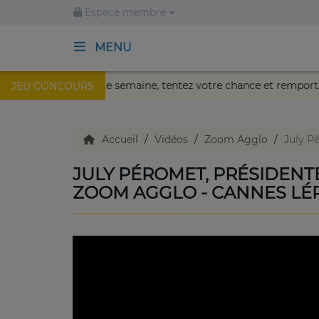
Espace membre
MENU
Nikaïa de Nice !
Cette semaine, tentez votre chance et re
JEU CONCOURS
ACCUEIL
TV en direct
Accueil
Vidéos
Zoom Agglo
July P
JULY PÉROMET, PRÉSIDENTE
Replay TV
ZOOM AGGLO - CANNES LÉR
Agenda
Emissions Radio
Emissions TV