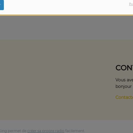
Pr
r
CON
Vous ave
bonjour
Contact
King permet de
créer sa propre radio
facilement.