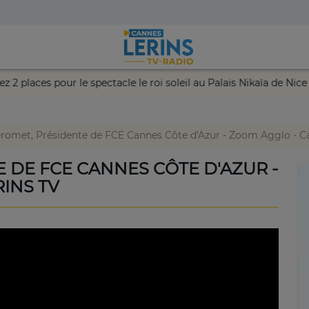
mportez 2 places pour le spectacle le roi soleil au Palais Nikaïa 
éromet, Présidente de FCE Cannes Côte d'Azur - Zoom Agglo - C
 DE FCE CANNES CÔTE D'AZUR -
INS TV