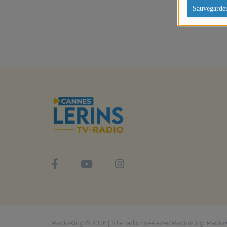
Sauvegarde
RadioKing © 2026 | Site radio créé avec
RadioKing
. Radio