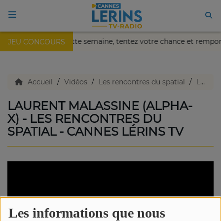
a de Nice !
Cette semaine, tentez votre chance et remport
JEU CONCOURS
ACCUEIL
TV en direct
Accueil
Vidéos
Les rencontres du spatial
Laurent Malassine (Alpha-X) - Les rencontres du spatial - Cannes Lérins TV
LAURENT MALASSINE (ALPHA-
Replay TV
X) - LES RENCONTRES DU
SPATIAL - CANNES LÉRINS TV
Agenda
Emissions Radio
Emissions TV
Les informations que nous