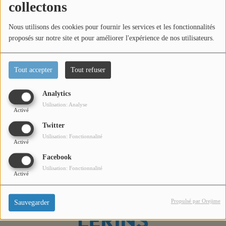
collectons
Titres diffusés
Nous utilisons des cookies pour fournir les services et les fonctionnalités
proposés sur notre site et pour améliorer l'expérience de nos utilisateurs.
Diffusions
Tout accepter
Tout refuser
Podcasts
Dans ce nouvel épisode des 4èmes Rencontres du Spatial,
Analytics
rencontre avec Laurent Malassine (Alpha-X). Questions /
Utilisation: Analyse
Jeu concours
Activé
réponses sont au programme de cette interview.
Twitter
Utilisation: Fonctionnalité
Contactez-nous
Activé
Facebook
Utilisation: Fonctionnalité
Activé
Se connecter
Propulsé par Orejime
Sauvegarder