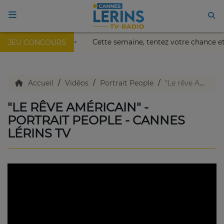
ais Nikaïa de Nice !
Cette semaine, tentez votre chance e
JEU CONCOURS
ACCUEIL
TV en direct
Accueil
Vidéos
Portrait People
"Le rêve Américain" - Portrait People - Cannes Lérins TV
"LE RÊVE AMÉRICAIN" -
Replay TV
PORTRAIT PEOPLE - CANNES
LÉRINS TV
Agenda
Emissions Radio
Emissions TV