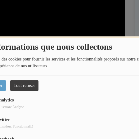
formations que nous collectons
 des cookies pour fournir les services et les fonctionnalités proposés sur notre s
périence de nos utilisateurs.
er
Tout refuser
nalytics
ilisation: Analyse
’un atelier consacré aux lois de la finance dans le cadre
witter
ilisation: Fonctionnalité
ers, les mécanismes économiques et les étapes essentielles