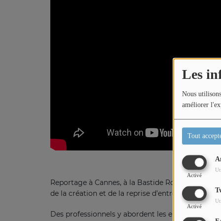
Titres diffusés
Diffusions
Les in
Podcasts
Nous utilisons
améliorer l'ex
Jeu concours
Tout accept
Contactez-nous
A
Ut
Activé
Reportage à Cannes, à la Bastide Rouge, au cœur d
T
de la création et de la reprise d’entreprise.
Ut
Activé
Des professionnels y abordent les enjeux financi