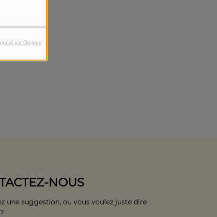
opulsé par Orejime
TACTEZ-NOUS
z une suggestion, ou vous voulez juste dire
 ?