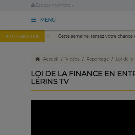
Espace membre
MENU
 au Palais Nikaïa de Nice !
Cette semaine, tentez votre c
JEU CONCOURS
ACCUEIL
TV en direct
Accueil
Vidéos
Reportage
Loi de la
LOI DE LA FINANCE EN EN
Replay TV
LÉRINS TV
Agenda
Emissions Radio
Emissions TV