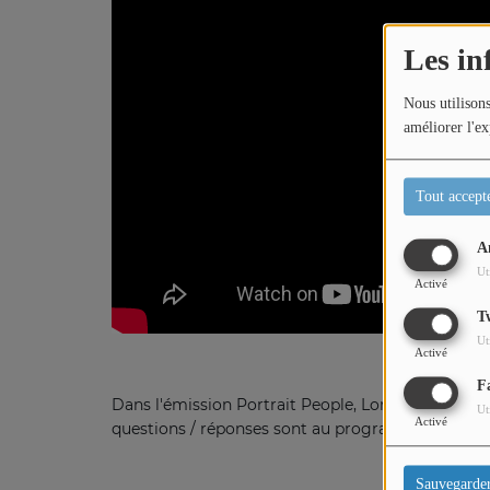
Les in
Titres diffusés
Nous utilisons
améliorer l'ex
Diffusions
Tout accept
Podcasts
A
Jeu concours
Ut
Activé
T
Contactez-nous
Ut
Activé
F
Dans l'émission Portrait People, Loric reçoit Séba
Ut
Activé
questions / réponses sont au programme de cet i
Sauvegarde