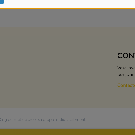
CON
Vous ave
bonjour
Contact
King permet de
créer sa propre radio
facilement.