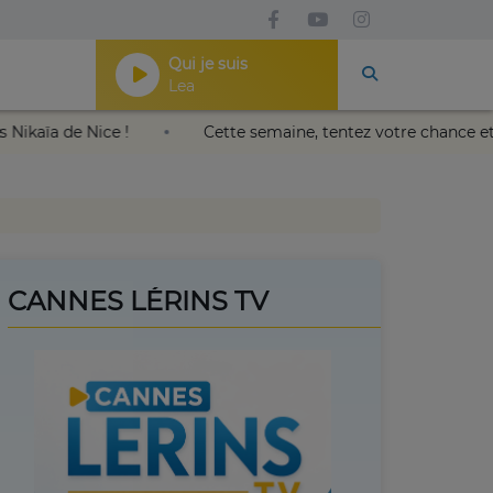
Qui je suis
Lea
u Palais Nikaïa de Nice !
Cette semaine, tentez votre ch
CANNES LÉRINS TV