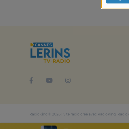
RadioKing © 2026 | Site radio créé avec
RadioKing
. Radio