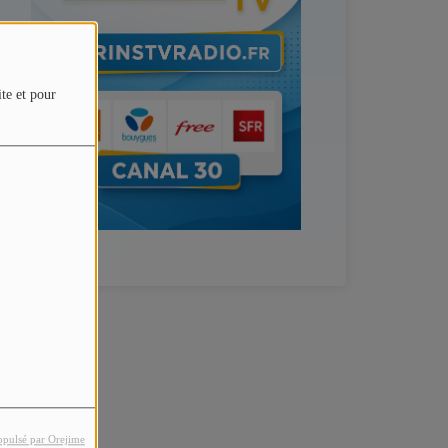
ite et pour
opulsé par Orejime