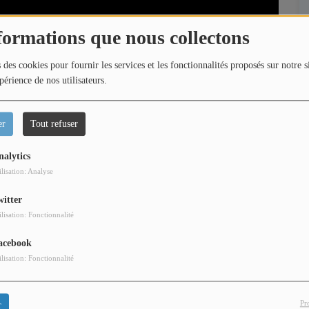
formations que nous collectons
 des cookies pour fournir les services et les fonctionnalités proposés sur notre s
périence de nos utilisateurs.
er
Tout refuser
nalytics
ilisation: Analyse
witter
ilisation: Fonctionnalité
acebook
stien El Chato Chanteur et Guitariste. Présentation et
ilisation: Fonctionnalité
nterview.
Pr
r