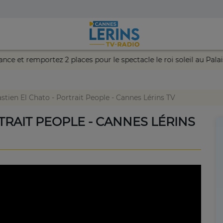
tre chance et remportez 2 places pour le spectacle le roi soleil a
stien El Chato - Portrait People - Cannes Lérins TV
TRAIT PEOPLE - CANNES LÉRINS