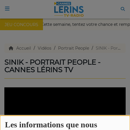
kaïa de Nice !
Cette semaine, tentez votre chance et remp
JEU CONCOURS
ACCUEIL
TV en direct
Accueil
Vidéos
Portrait People
SINIK - Portrait People - Cannes Lérins TV
SINIK - PORTRAIT PEOPLE -
Replay TV
CANNES LÉRINS TV
Agenda
Emissions Radio
Emissions TV
Les informations que nous