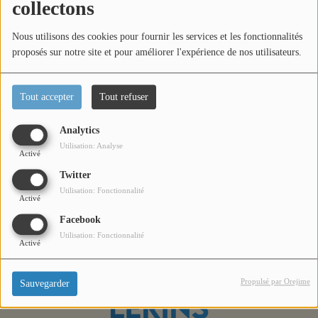
collectons
Titres diffusés
Nous utilisons des cookies pour fournir les services et les fonctionnalités
proposés sur notre site et pour améliorer l'expérience de nos utilisateurs.
Diffusions
Tout accepter
Tout refuser
À l’occasion du Kermess Festival, Loric reçoit le rappeur
Podcasts
Sinik dans Portrait People !
Analytics
Un échange exclusif avec une figure incontournable du rap
Utilisation: Analyse
Jeu concours
français, entre parcours, confidences et actualité musicale.
Activé
Twitter
Utilisation: Fonctionnalité
Contactez-nous
Activé
Facebook
Utilisation: Fonctionnalité
Activé
Se connecter
Propulsé par Orejime
Sauvegarder