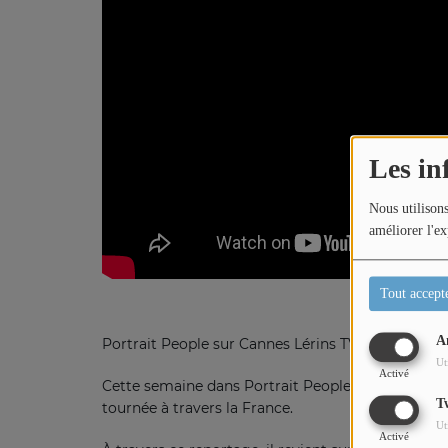
Titres diffusés
Diffusions
Les in
Podcasts
Nous utilisons
améliorer l'ex
Jeu concours
Tout accept
Contactez-nous
A
Portrait People sur Cannes Lérins TV
Ut
Activé
Cette semaine dans Portrait People, Loric Etcheve
T
tournée à travers la France.
Ut
Activé