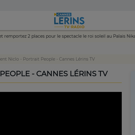
ance et remportez 2 places pour le spectacle le roi soleil au Pala
ent Niclo - Portrait People - Cannes Lérins TV
 PEOPLE - CANNES LÉRINS TV