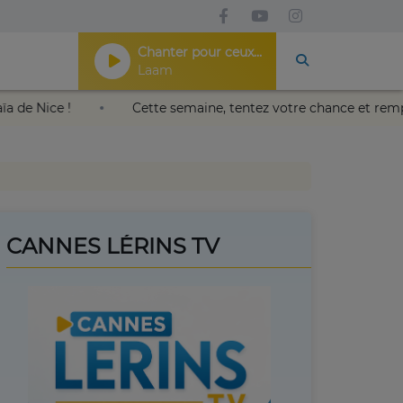
Chanter pour ceux qui sont loin de chez eux
Laam
is Nikaïa de Nice !
Cette semaine, tentez votre chance e
CANNES LÉRINS TV