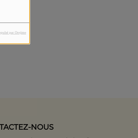
opulsé par Orejime
TACTEZ-NOUS