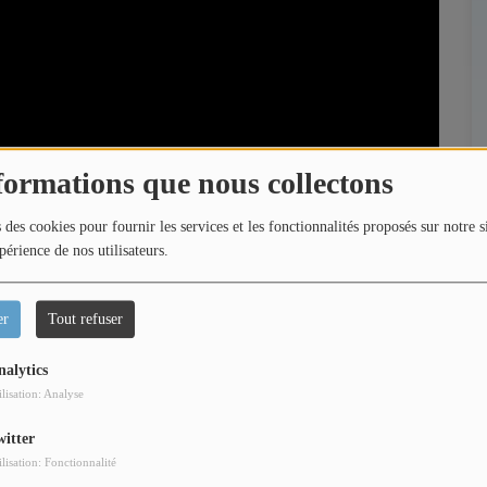
formations que nous collectons
 des cookies pour fournir les services et les fonctionnalités proposés sur notre s
périence de nos utilisateurs.
er
Tout refuser
nalytics
ilisation: Analyse
rry part à la rencontre de Vincent Niclo, actuellement en
witter
ilisation: Fonctionnalité