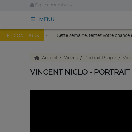
Espace membre
MENU
au Palais Nikaïa de Nice !
Cette semaine, tentez votre ch
JEU CONCOURS
ACCUEIL
TV en direct
Accueil
Vidéos
Portrait People
Vinc
VINCENT NICLO - PORTRAIT
Replay TV
Agenda
Emissions Radio
Emissions TV